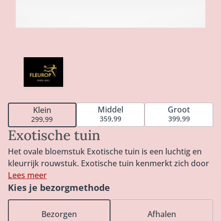
Middel
Groot
Klein
359,99
399,99
299,99
Exotische tuin
Het ovale bloemstuk Exotische tuin is een luchtig en
kleurrijk rouwstuk. Exotische tuin kenmerkt zich door
de warme kleuren en de subtiele exotische en
Lees meer
tropische touch. Een prachtig rouwstuk in een ovale
Kies je bezorgmethode
vorm voor een mooi en persoonlijk afscheid.
Verkrijgbaar in 60cm, 80cm of 100cm. Het rouwstuk is
Bezorgen
Afhalen