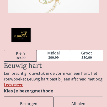
Middel
Groot
Klein
399,99
380,99
189,99
Eeuwig hart
Een prachtig rouwstuk in de vorm van een hart. Het
rouwboeket Eeuwig hart past bij een afscheid met oog
voor natuurlijke bloemen, bijzondere grassen en
Lees meer
droogmaterialen. Het rouwstuk hart is frivool en uniek
Kies je bezorgmethode
samengesteld. De pastelkleurige bloemen en de
speciale hartvorm maken van Eeuwig hart een
Bezorgen
Afhalen