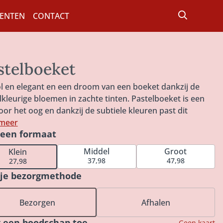
ENTEN
CONTACT
stelboeket
vol en elegant en een droom van een boeket dankzij de
lkleurige bloemen in zachte tinten. Pastelboeket is een
voor het oog en dankzij de subtiele kleuren past dit
M
t moeiteloos in elk interieur: van modern en
 meer
 een formaat
istisch tot klassiek en landelijk en is het boeket geschikt
MEN
elke gelegenheid. Dit Pastelboeket komt het beste tot
Middel
Groot
Klein
recht in onze Perfect vintage vaas, de perfecte match
 (GEHEEL)
37,98
47,98
27,98
dit boeket. Maak je cadeau helemaal af met onze
 je bezorgmethode
 (HALVE-)
uze bonbons of heerlijke chocolade.
Bezorgen
Afhalen
 een boodschap toe
Geen kaart