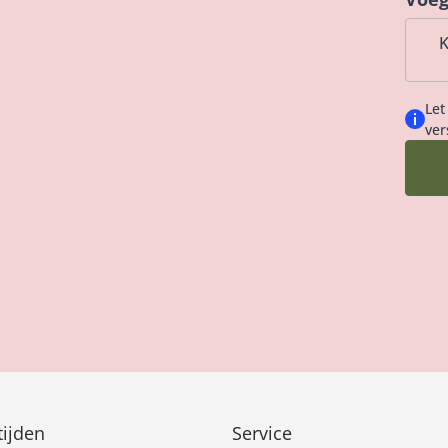
K
Let
ver
ijden
Service