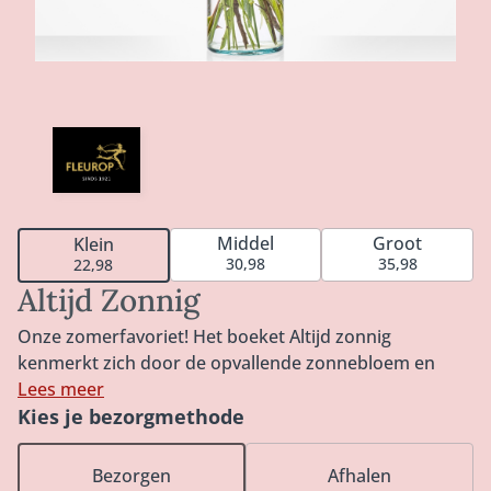
Middel
Groot
Klein
30,98
35,98
22,98
Altijd Zonnig
Onze zomerfavoriet! Het boeket Altijd zonnig
kenmerkt zich door de opvallende zonnebloem en
kleurrijke seizoensbloemen. Een mooi en speels
Lees meer
boeket en perfect voor op de salontafel of in de
Kies je bezorgmethode
keuken. Een ware eyecatcher en gevuld met de
mooiste en meest verse bloemen. Om dagen lang van
Bezorgen
Afhalen