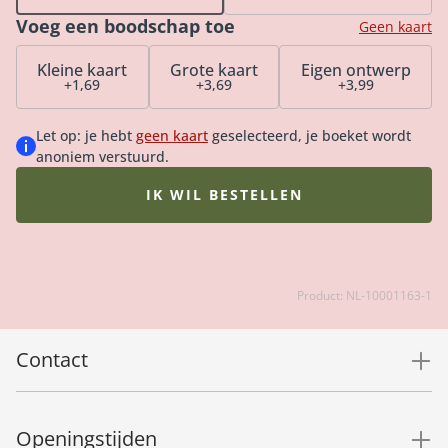
te genieten. Tip: bestel een bijpassende vaas, onze
Voeg een boodschap toe
heerlijke chocolade of luxe bonbons voor de ultieme
Geen kaart
verrassing.
Kleine kaart
Grote kaart
Eigen ontwerp
+1,69
+3,69
+3,99
Let op: je hebt
geen kaart
geselecteerd, je boeket wordt
anoniem verstuurd.
IK WIL BESTELLEN
Product: NL-10001163-1
Contact
Openingstijden